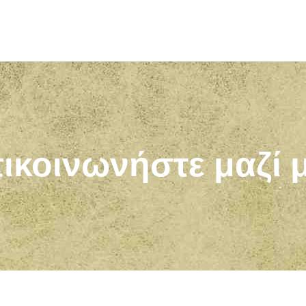
Sign in
Sign up
Sign in
Don’t have an account?
Sign up
ικοινωνήστε μαζί 
Lost your password?
Remember me