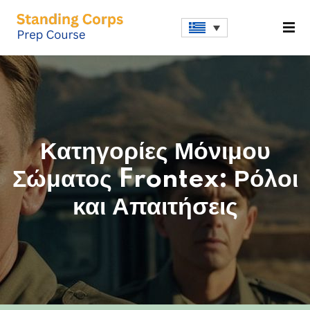
Sign in
Sign up
Sign in
Don’t have an account?
Sign up
Κατηγορίες Μόνιμου
Σώματος Frontex: Ρόλοι
και Απαιτήσεις
Lost your password?
Remember me