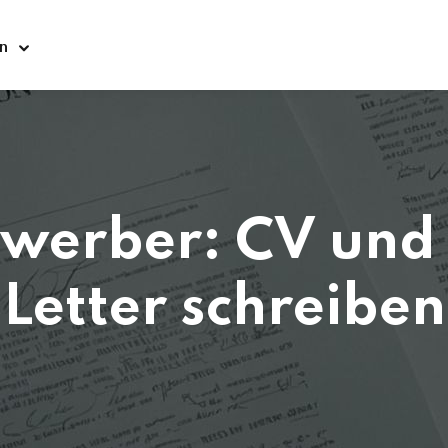
n
Sign in
Sign up
Sign in
Don’t have an account?
Sign up
werber: CV und
Letter schreiben
Lost your password?
Remember me