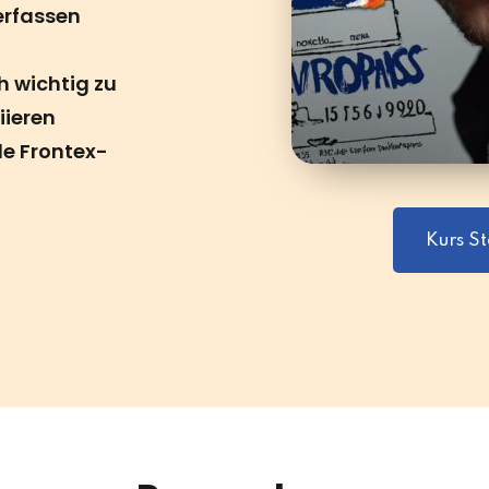
erfassen
h wichtig zu
iieren
le Frontex-
Kurs S