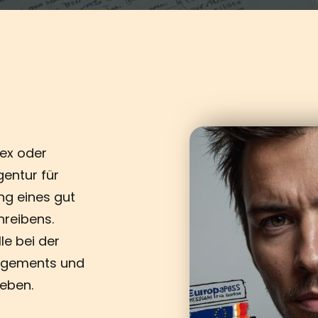
tex oder
gentur für
ng eines gut
hreibens.
le bei der
gagements und
eben.