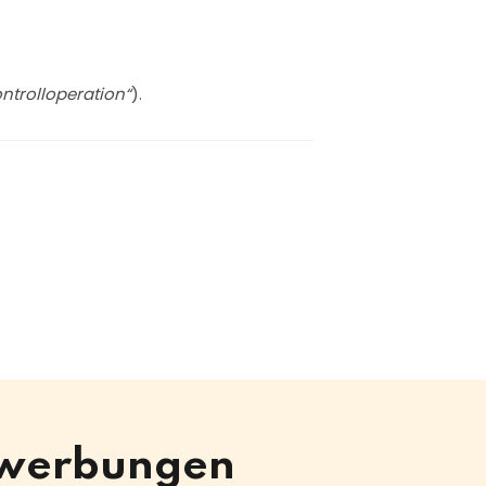
ntrolloperation“
).
Bewerbungen