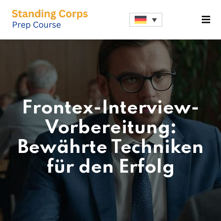
Sign in
Sign up
Sign in
Don’t have an account?
Sign up
Frontex-Interview-
Vorbereitung:
Bewährte Techniken
für den Erfolg
Lost your password?
Remember me