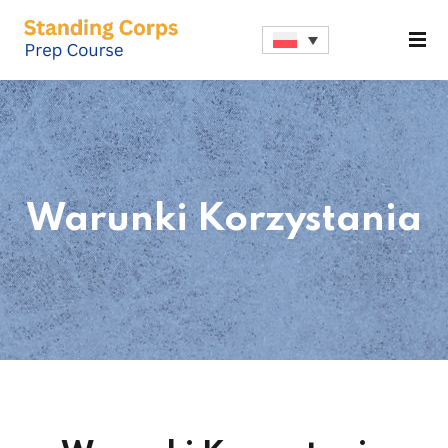
Sign in
Sign up
Sign in
Don’t have an account?
Sign up
Warunki Korzystania
Lost your password?
Remember me